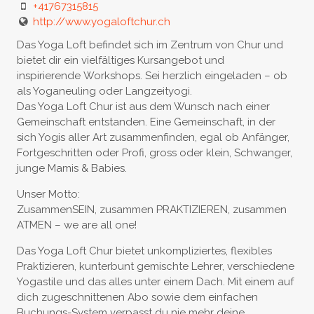
+41767315815
http://www.yogaloftchur.ch
Das Yoga Loft befindet sich im Zentrum von Chur und
bietet dir ein vielfältiges Kursangebot und
inspirierende Workshops. Sei herzlich eingeladen – ob
als Yoganeuling oder Langzeityogi.
Das Yoga Loft Chur ist aus dem Wunsch nach einer
Gemeinschaft entstanden. Eine Gemeinschaft, in der
sich Yogis aller Art zusammenfinden, egal ob Anfänger,
Fortgeschritten oder Profi, gross oder klein, Schwanger,
junge Mamis & Babies.
Unser Motto:
ZusammenSEIN, zusammen PRAKTIZIEREN, zusammen
ATMEN – we are all one!
Das Yoga Loft Chur bietet unkompliziertes, flexibles
Praktizieren, kunterbunt gemischte Lehrer, verschiedene
Yogastile und das alles unter einem Dach. Mit einem auf
dich zugeschnittenen Abo sowie dem einfachen
Buchungs-System verpasst du nie mehr deine