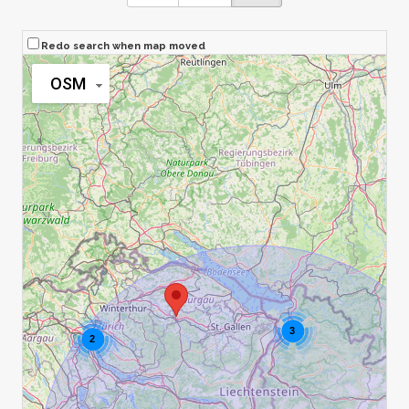
Redo search when map moved
OSM
3
2